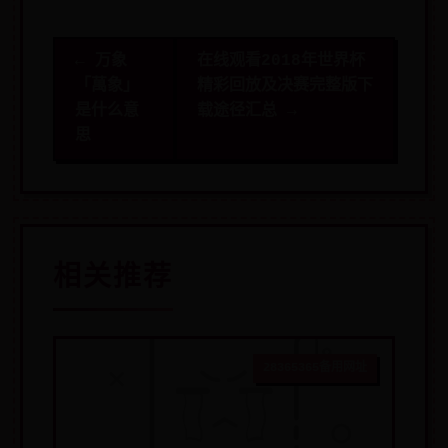
← 万象
在线观看2018年世界杯
「萬象」
精彩回放及决赛完整版下
是什么意
载途径汇总 →
思
相关推荐
28365365备用网址