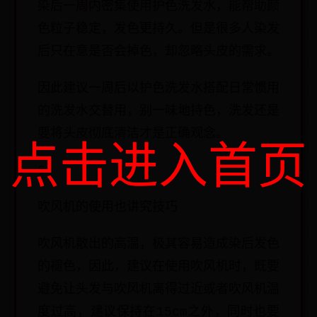
染后一周内密集使用护色洗发水，能帮助颜
色粒子稳定，发色更持久。但是很多人染发
后只在意是否会掉色，却忽略头皮的需求。
因此建议一周后以护色洗发水搭配日常惯用
的洗发水交替用，别一味地持色，洗发还是
要将头皮彻底清洁才是正确观念。
点击进入首页
6
吹风机的使用也讲究技巧
吹风机散出的高温，极其容易造成染后发色
的褪色，因此，建议在使用吹风机时，既要
避免让头发与吹风机离得过近或者吹风机温
度过高，建议保持在15cm之外，同时也要